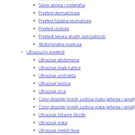
Sleep apnea i poligrafija
Pregled dermatologa
Pregled fizijatra-reumatoga
Pregled urologa
Pregledi lekara drugih specijalnosti
Abdominalna punkcija
Ultrazvučni pregledi
Ultrazvuk abdomena
Ultrazvuk male karlice
Ultrazvuk urotrakta
Ultrazvuk testisa
Ultrazvuk srca
Color doppler krvnih sudova nogu (arterija i vena))
Color doppler krvnih sudova vrata (arterija i vena))
Ultrazvuk štitaste žlezde
Ultrazvuk vrata
Ultrazvuk mekih tkiva