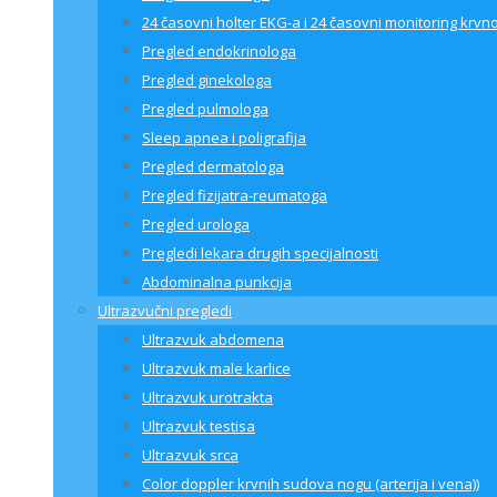
24 časovni holter EKG-a i 24 časovni monitoring krvno
Pregled endokrinologa
Pregled ginekologa
Pregled pulmologa
Sleep apnea i poligrafija
Pregled dermatologa
Pregled fizijatra-reumatoga
Pregled urologa
Pregledi lekara drugih specijalnosti
Abdominalna punkcija
Ultrazvučni pregledi
Ultrazvuk abdomena
Ultrazvuk male karlice
Ultrazvuk urotrakta
Ultrazvuk testisa
Ultrazvuk srca
Color doppler krvnih sudova nogu (arterija i vena))