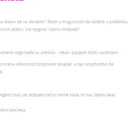
no lekaru da se obratite? Niste u mogućnosti da dođete u polikliniku
 svom jeziku i čuli njegovo /njeno mišljenje?
ene nege kada su učesnici – lekar i pacijent fizički razdvojeni.
procena efikasnosti propisane terapije, a nije neophodno da
a.
regled znači da dobijate tačno vreme kada će Vas željeni lakar
idovi plaćanja.