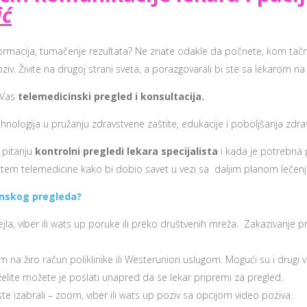
ić
informacija, tumačenje rezultata? Ne znate odakle da počnete, kom tač
poziv. Živite na drugoj strani sveta, a porazgovarali bi ste sa lekarom na
 Vas
telemedicinski pregled i konsultacija.
gija u pružanju zdravstvene zaštite, edukacije i poboljšanja zdravstv
 pitanju
kontrolni pregledi lekara specijalista
i kada je potrebna 
utem telemedicine kako bi dobio savet u vezi sa daljim planom lečenj
inskog pregleda?
a, viber ili wats up poruke ili preko društvenih mreža. Zakazivanje p
na žiro račun poliklinike ili Westerunion uslugom. Mogući su i drugi v
lite možete je poslati unapred da se lekar pripremi za pregled.
 izabrali – zoom, viber ili wats up poziv sa opcijom video poziva.