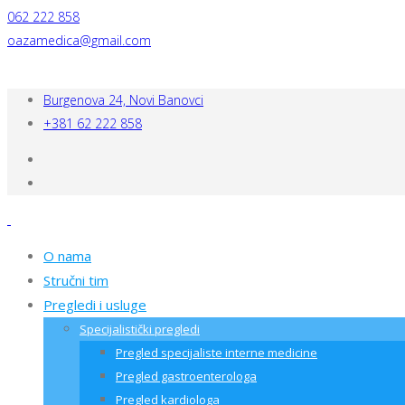
062 222 858
oazamedica@gmail.com
Burgenova 24, Novi Banovci
+381 62 222 858
O nama
Stručni tim
Pregledi i usluge
Specijalistički pregledi
Pregled specijaliste interne medicine
Pregled gastroenterologa
Pregled kardiologa