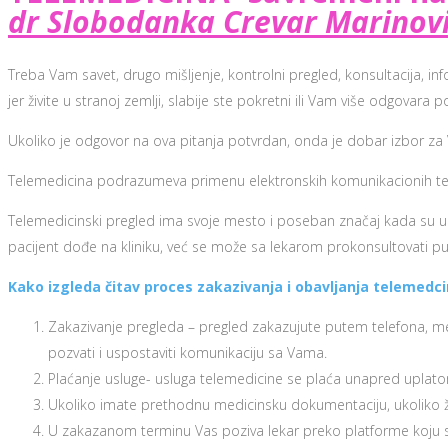
dr Slobodanka Crevar Marinov
Treba Vam savet, drugo mišljenje, kontrolni pregled, konsultacija, 
jer živite u stranoj zemlji, slabije ste pokretni ili Vam više odgovara 
Ukoliko je odgovor na ova pitanja potvrdan, onda je dobar izbor za
Telemedicina podrazumeva primenu elektronskih komunikacionih tehnolo
Telemedicinski pregled ima svoje mesto i poseban značaj kada su u
pacijent dođe na kliniku, već se može sa lekarom prokonsultovati p
Kako izgleda čitav proces zakazivanja i obavljanja telemedc
Zakazivanje pregleda – pregled zakazujute putem telefona, mejl
pozvati i uspostaviti komunikaciju sa Vama.
Plaćanje usluge- usluga telemedicine se plaća unapred uplatom 
Ukoliko imate prethodnu medicinsku dokumentaciju, ukoliko že
U zakazanom terminu Vas poziva lekar preko platforme koju ste