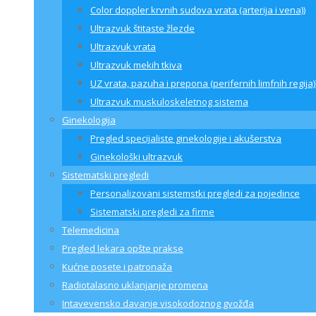
Color doppler krvnih sudova vrata (arterija i vena))
Ultrazvuk štitaste žlezde
Ultrazvuk vrata
Ultrazvuk mekih tkiva
UZ vrata, pazuha i prepona (perifernih limfnih regija)
Ultrazvuk muskuloskeletnog sistema
Ginekologija
Pregled specijaliste ginekologije i akušerstva
Ginekološki ultrazvuk
Sistematski pregledi
Personalizovani sistemstki pregledi za pojedince
Sistematski pregledi za firme
Telemedicina
Pregled lekara opšte prakse
Kućne posete i patronaža
Radiotalasno uklanjanje promena
Intavevensko davanje visokodoznog gvožđa