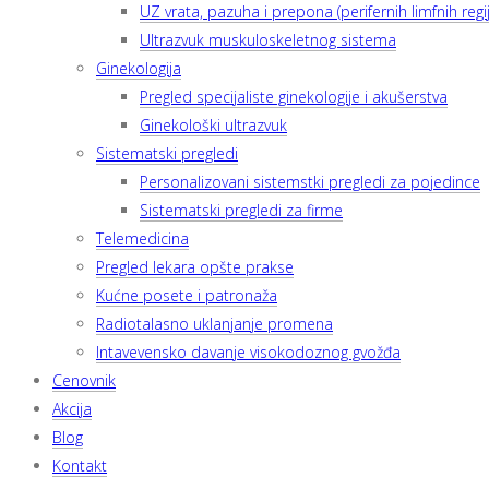
UZ vrata, pazuha i prepona (perifernih limfnih regij
Ultrazvuk muskuloskeletnog sistema
Ginekologija
Pregled specijaliste ginekologije i akušerstva
Ginekološki ultrazvuk
Sistematski pregledi
Personalizovani sistemstki pregledi za pojedince
Sistematski pregledi za firme
Telemedicina
Pregled lekara opšte prakse
Kućne posete i patronaža
Radiotalasno uklanjanje promena
Intavevensko davanje visokodoznog gvožđa
Cenovnik
Akcija
Blog
Kontakt