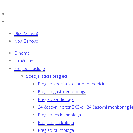
062 222 858
Novi Banovci
O nama
Stručni tim
Pregledi i usluge
Specijalistički pregledi
Pregled specijaliste interne medicine
Pregled gastroenterologa
Pregled kardiologa
24 časovni holter EKG-a i 24 časovni monitoring kr
Pregled endokrinologa
Pregled ginekologa
Pregled pulmologa