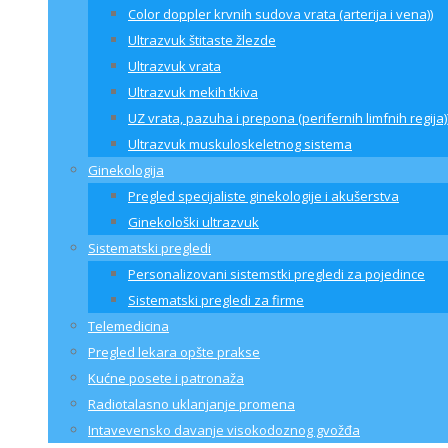
Color doppler krvnih sudova vrata (arterija i vena))
Ultrazvuk štitaste žlezde
Ultrazvuk vrata
Ultrazvuk mekih tkiva
UZ vrata, pazuha i prepona (perifernih limfnih regija)
Ultrazvuk muskuloskeletnog sistema
Ginekologija
Pregled specijaliste ginekologije i akušerstva
Ginekološki ultrazvuk
Sistematski pregledi
Personalizovani sistemstki pregledi za pojedince
Sistematski pregledi za firme
Telemedicina
Pregled lekara opšte prakse
Kućne posete i patronaža
Radiotalasno uklanjanje promena
Intavevensko davanje visokodoznog gvožđa