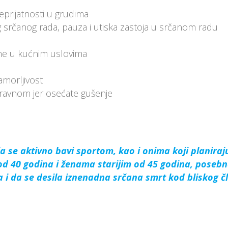
neprijatnosti u grudima
g srčanog rada, pauza i utiska zastoja u srčanom radu
ene u kućnim uslovima
morljivost
a ravnom jer osećate gušenje
a se aktivno bavi sportom, kao i onima koji planira
d 40 godina i ženama starijim od 45 godina, posebno
a i da se desila iznenadna srčana smrt kod bliskog č