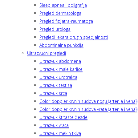
Sleep apnea i poligrafija
Pregled dermatologa
Pregled fizijatra-reumatoga
Pregled urologa
Pregledi lekara drugih specijalnosti
Abdominalna punkcija
Ultrazvučni pregledi
Ultrazvuk abdomena
Ultrazvuk male karlice
Ultrazvuk urotrakta
Ultrazvuk testisa
Ultrazvuk srca
Color doppler krvnih sudova nogu (arterija i vena))
Color doppler krvnih sudova vrata (arterija i vena))
Ultrazvuk štitaste žlezde
Ultrazvuk vrata
Ultrazvuk mekih tkiva