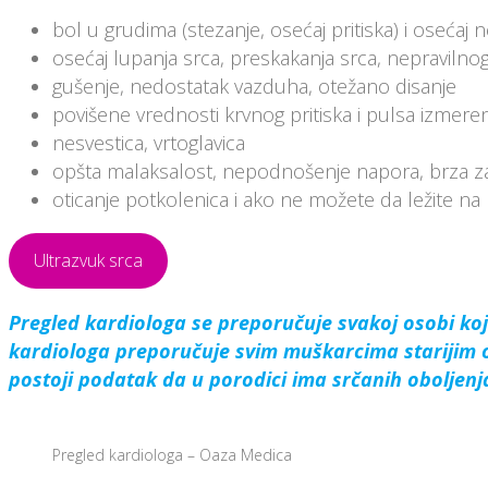
bol u grudima (stezanje, osećaj pritiska) i osećaj 
osećaj lupanja srca, preskakanja srca, nepravilno
gušenje, nedostatak vazduha, otežano disanje
povišene vrednosti krvnog pritiska i pulsa izmer
nesvestica, vrtoglavica
opšta malaksalost, nepodnošenje napora, brza za
oticanje potkolenica i ako ne možete da ležite n
Ultrazvuk srca
Pregled kardiologa se preporučuje svakoj osobi koj
kardiologa preporučuje svim muškarcima starijim o
postoji podatak da u porodici ima srčanih oboljenj
Pregled kardiologa – Oaza Medica