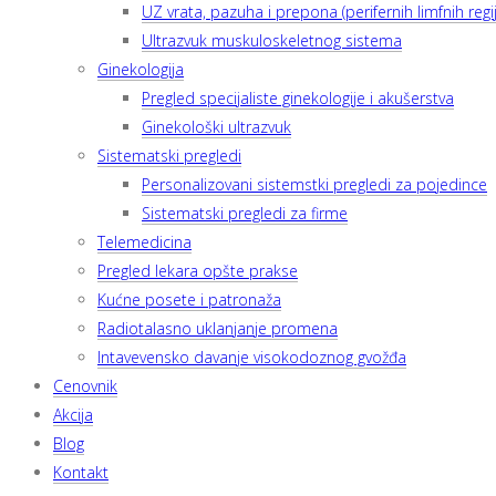
UZ vrata, pazuha i prepona (perifernih limfnih regij
Ultrazvuk muskuloskeletnog sistema
Ginekologija
Pregled specijaliste ginekologije i akušerstva
Ginekološki ultrazvuk
Sistematski pregledi
Personalizovani sistemstki pregledi za pojedince
Sistematski pregledi za firme
Telemedicina
Pregled lekara opšte prakse
Kućne posete i patronaža
Radiotalasno uklanjanje promena
Intavevensko davanje visokodoznog gvožđa
Cenovnik
Akcija
Blog
Kontakt