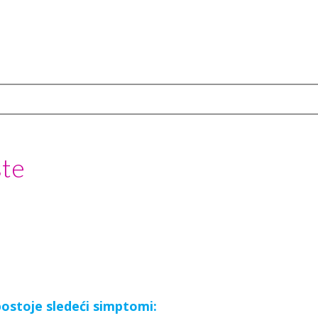
ste
postoje sledeći simptomi: