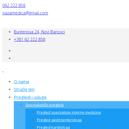
062 222 858
oazamedica@gmail.com
Burgenova 24, Novi Banovci
+381 62 222 858
O nama
Stručni tim
Pregledi i usluge
Specijalistički pregledi
Pregled specijaliste interne medicine
Pregled gastroenterologa
Pregled kardiologa