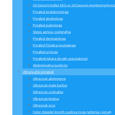
24 časovni holter EKG-a i 24 časovni monitoring krvno
Pregled endokrinologa
Pregled ginekologa
Pregled pulmologa
Sleep apnea i poligrafija
Pregled dermatologa
Pregled fizijatra-reumatoga
Pregled urologa
Pregledi lekara drugih specijalnosti
Abdominalna punkcija
Ultrazvučni pregledi
Ultrazvuk abdomena
Ultrazvuk male karlice
Ultrazvuk urotrakta
Ultrazvuk testisa
Ultrazvuk srca
Color doppler krvnih sudova nogu (arterija i vena))