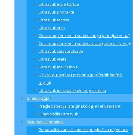
Ultrazvuk male karlice
Ultrazvuk urotrakta
Ultrazvuk testisa
Ultrazvuk srca
Color doppler krvnih sudova nogu (arterija i vena))
Color doppler krvnih sudova vrata (arterija i vena))
Ultrazvuk štitaste žlezde
Ultrazvuk vrata
Ultrazvuk mekih tkiva
UZ vrata, pazuha i prepona (perifernih limfnih
regija))
Ultrazvuk muskuloskeletnog sistema
Ginekologija
Pregled specijaliste ginekologije i akušerstva
Ginekološki ultrazvuk
Sistematski pregledi
Personalizovani sistemstki pregledi za pojedince