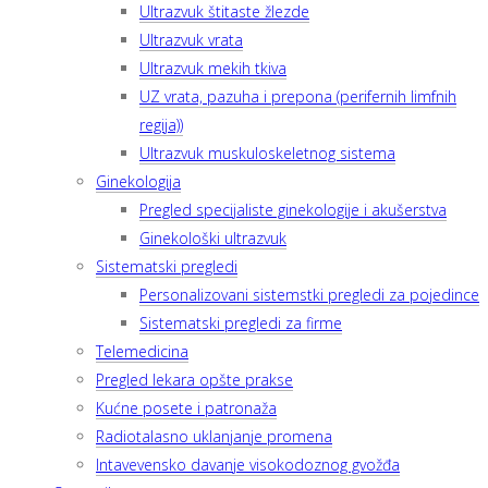
Ultrazvuk štitaste žlezde
Ultrazvuk vrata
Ultrazvuk mekih tkiva
UZ vrata, pazuha i prepona (perifernih limfnih
regija))
Ultrazvuk muskuloskeletnog sistema
Ginekologija
Pregled specijaliste ginekologije i akušerstva
Ginekološki ultrazvuk
Sistematski pregledi
Personalizovani sistemstki pregledi za pojedince
Sistematski pregledi za firme
Telemedicina
Pregled lekara opšte prakse
Kućne posete i patronaža
Radiotalasno uklanjanje promena
Intavevensko davanje visokodoznog gvožđa