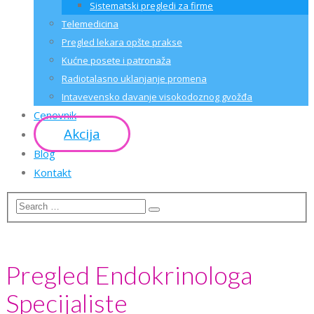
Sistematski pregledi za firme
Telemedicina
Pregled lekara opšte prakse
Kućne posete i patronaža
Radiotalasno uklanjanje promena
Intavevensko davanje visokodoznog gvožđa
Cenovnik
Akcija
Blog
Kontakt
Pregled Endokrinologa
Specijaliste