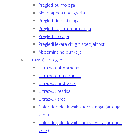
Pregled pulmologa
Sleep apnea i poligrafija
Pregled dermatologa
Pregled fizijatra-reumatoga
Pregled urologa
Pregledi lekara drugih specijalnosti
Abdominalna punkcija
Ultrazvučni pregledi
Ultrazvuk abdomena
Ultrazvuk male karlice
Ultrazvuk urotrakta
Ultrazvuk testisa
Ultrazvuk srca
Color doppler krvnih sudova nogu (arterija i
vena))
Color doppler krvnih sudova vrata (arterija i
vena))