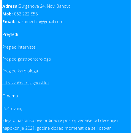
Adresa:
Burgenova 24, Novi Banovci
Mob:
062 222 858
Email:
oazamedica@gmail.com
Pregledi
Pregled interniste
Pregled gastroenterologa
Pregled kardiologa
Ultrazvučna dijagnostika
O nama
Poštovani,
Ideja o nastanku ove ordinacije postoji već više od decenije i
napokon je 2021. godine došao momenat da se i ostvari.