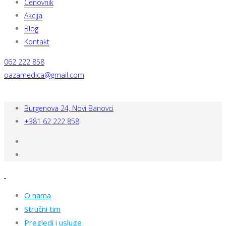
Cenovnik
Akcija
Blog
Kontakt
062 222 858
oazamedica@gmail.com
Burgenova 24, Novi Banovci
+381 62 222 858
O nama
Stručni tim
Pregledi i usluge