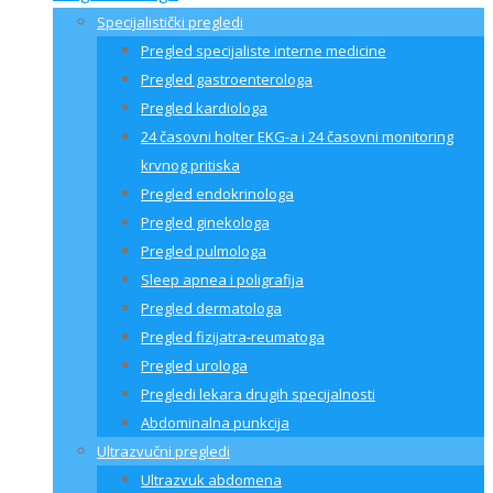
Specijalistički pregledi
Pregled specijaliste interne medicine
Pregled gastroenterologa
Pregled kardiologa
24 časovni holter EKG-a i 24 časovni monitoring
krvnog pritiska
Pregled endokrinologa
Pregled ginekologa
Pregled pulmologa
Sleep apnea i poligrafija
Pregled dermatologa
Pregled fizijatra-reumatoga
Pregled urologa
Pregledi lekara drugih specijalnosti
Abdominalna punkcija
Ultrazvučni pregledi
Ultrazvuk abdomena