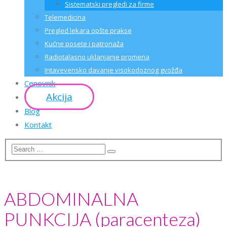
Sistematski pregledi za firme
Telemedicina
Pregled lekara opšte prakse
Kućne posete i patronaža
Radiotalasno uklanjanje promena
Intavevensko davanje visokodoznog gvožđa
Cenovnik
Akcija
Blog
Kontakt
ABDOMINALNA
PUNKCIJA (paracenteza)