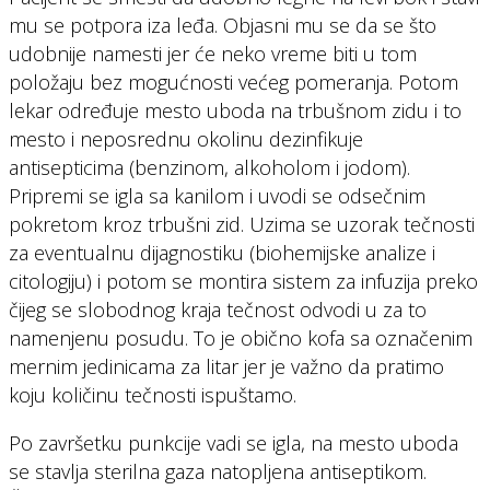
mu se potpora iza leđa. Objasni mu se da se što
udobnije namesti jer će neko vreme biti u tom
položaju bez mogućnosti većeg pomeranja. Potom
lekar određuje mesto uboda na trbušnom zidu i to
mesto i neposrednu okolinu dezinfikuje
antisepticima (benzinom, alkoholom i jodom).
Pripremi se igla sa kanilom i uvodi se odsečnim
pokretom kroz trbušni zid. Uzima se uzorak tečnosti
za eventualnu dijagnostiku (biohemijske analize i
citologiju) i potom se montira sistem za infuzija preko
čijeg se slobodnog kraja tečnost odvodi u za to
namenjenu posudu. To je obično kofa sa označenim
mernim jedinicama za litar jer je važno da pratimo
koju količinu tečnosti ispuštamo.
Po završetku punkcije vadi se igla, na mesto uboda
se stavlja sterilna gaza natopljena antiseptikom.