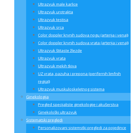
Ultrazvuk male karlice
Ultrazvuk urotrakta
Ultrazvuk testisa
Ultrazvuk srca
Color doppler krvnih sudova nogu (arterija i vena))
Color doppler krvnih sudova vrata (arterija i vena))
Ultrazvuk štitaste žlezde
Ultrazvuk vrata
Ultrazvuk mekih tkiva
UZ vrata, pazuha i prepona (perifernih limfnih
regija))
Ultrazvuk muskuloskeletnog sistema
Ginekologija
Pregled specijaliste ginekologije i akušerstva
Ginekološki ultrazvuk
Sistematski pregledi
Personalizovani sistemstki pregledi za pojedince