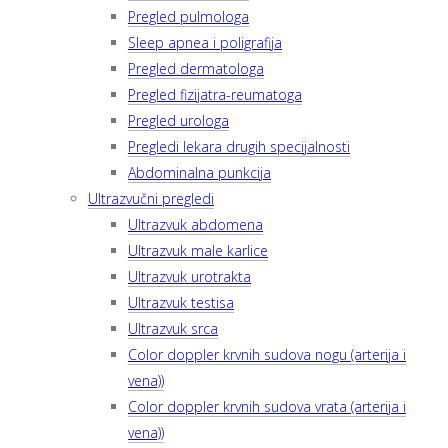
Pregled pulmologa
Sleep apnea i poligrafija
Pregled dermatologa
Pregled fizijatra-reumatoga
Pregled urologa
Pregledi lekara drugih specijalnosti
Abdominalna punkcija
Ultrazvučni pregledi
Ultrazvuk abdomena
Ultrazvuk male karlice
Ultrazvuk urotrakta
Ultrazvuk testisa
Ultrazvuk srca
Color doppler krvnih sudova nogu (arterija i
vena))
Color doppler krvnih sudova vrata (arterija i
vena))