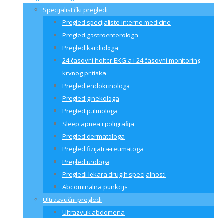
Specijalistički pregledi
Pregled specijaliste interne medicine
Pregled gastroenterologa
Pregled kardiologa
24 časovni holter EKG-a i 24 časovni monitoring
krvnog pritiska
Pregled endokrinologa
Pregled ginekologa
Pregled pulmologa
Sleep apnea i poligrafija
Pregled dermatologa
Pregled fizijatra-reumatoga
Pregled urologa
Pregledi lekara drugih specijalnosti
Abdominalna punkcija
Ultrazvučni pregledi
Ultrazvuk abdomena