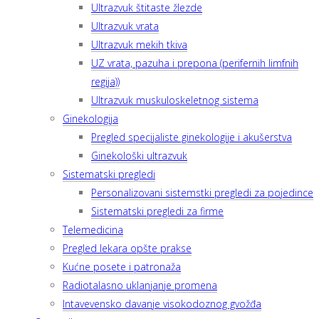
Ultrazvuk štitaste žlezde
Ultrazvuk vrata
Ultrazvuk mekih tkiva
UZ vrata, pazuha i prepona (perifernih limfnih
regija))
Ultrazvuk muskuloskeletnog sistema
Ginekologija
Pregled specijaliste ginekologije i akušerstva
Ginekološki ultrazvuk
Sistematski pregledi
Personalizovani sistemstki pregledi za pojedince
Sistematski pregledi za firme
Telemedicina
Pregled lekara opšte prakse
Kućne posete i patronaža
Radiotalasno uklanjanje promena
Intavevensko davanje visokodoznog gvožđa