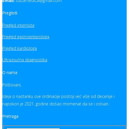
Email:
oazamedica@gmail.com
Pregledi
Pregled interniste
Pregled gastroenterologa
Pregled kardiologa
Ultrazvučna dijagnostika
O nama
Poštovani,
Ideja o nastanku ove ordinacije postoji već više od decenije i
napokon je 2021. godine došao momenat da se i ostvari.
Pretraga