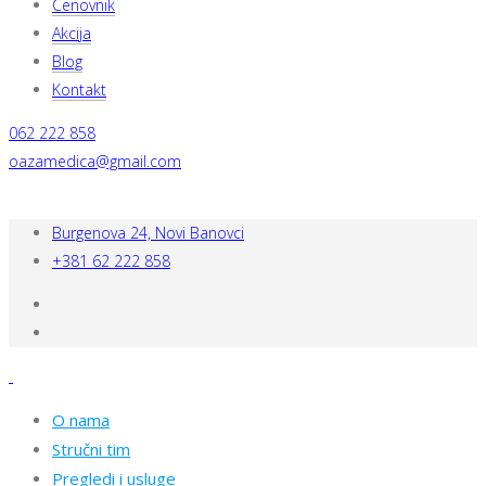
Cenovnik
Akcija
Blog
Kontakt
062 222 858
oazamedica@gmail.com
Burgenova 24, Novi Banovci
+381 62 222 858
O nama
Stručni tim
Pregledi i usluge