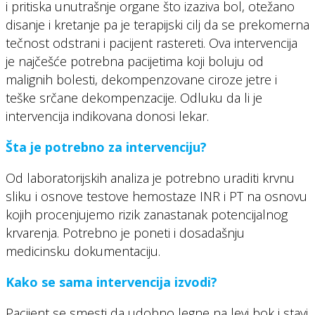
i pritiska unutrašnje organe što izaziva bol, otežano
disanje i kretanje pa je terapijski cilj da se prekomerna
tečnost odstrani i pacijent rastereti. Ova intervencija
je najčešće potrebna pacijetima koji boluju od
malignih bolesti, dekompenzovane ciroze jetre i
teške srčane dekompenzacije. Odluku da li je
intervencija indikovana donosi lekar.
Šta je potrebno za intervenciju?
Od laboratorijskih analiza je potrebno uraditi krvnu
sliku i osnove testove hemostaze INR i PT na osnovu
kojih procenjujemo rizik zanastanak potencijalnog
krvarenja. Potrebno je poneti i dosadašnju
medicinsku dokumentaciju.
Kako se sama intervencija izvodi?
Pacijent se smesti da udobno legne na levi bok i stavi