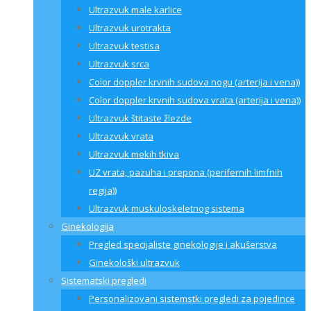
Ultrazvuk male karlice
Ultrazvuk urotrakta
Ultrazvuk testisa
Ultrazvuk srca
Color doppler krvnih sudova nogu (arterija i vena))
Color doppler krvnih sudova vrata (arterija i vena))
Ultrazvuk štitaste žlezde
Ultrazvuk vrata
Ultrazvuk mekih tkiva
UZ vrata, pazuha i prepona (perifernih limfnih
regija))
Ultrazvuk muskuloskeletnog sistema
Ginekologija
Pregled specijaliste ginekologije i akušerstva
Ginekološki ultrazvuk
Sistematski pregledi
Personalizovani sistemstki pregledi za pojedince