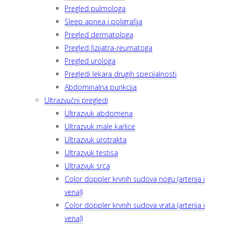
Pregled pulmologa
Sleep apnea i poligrafija
Pregled dermatologa
Pregled fizijatra-reumatoga
Pregled urologa
Pregledi lekara drugih specijalnosti
Abdominalna punkcija
Ultrazvučni pregledi
Ultrazvuk abdomena
Ultrazvuk male karlice
Ultrazvuk urotrakta
Ultrazvuk testisa
Ultrazvuk srca
Color doppler krvnih sudova nogu (arterija i
vena))
Color doppler krvnih sudova vrata (arterija i
vena))