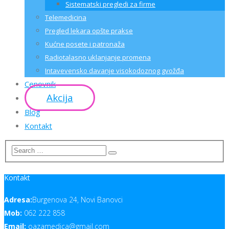
Sistematski pregledi za firme
Telemedicina
Pregled lekara opšte prakse
Kućne posete i patronaža
Radiotalasno uklanjanje promena
Intavevensko davanje visokodoznog gvožđa
Cenovnik
Akcija
Blog
Kontakt
Kontakt
Adresa:
Burgenova 24, Novi Banovci
Mob:
062 222 858
Email:
oazamedica@gmail.com