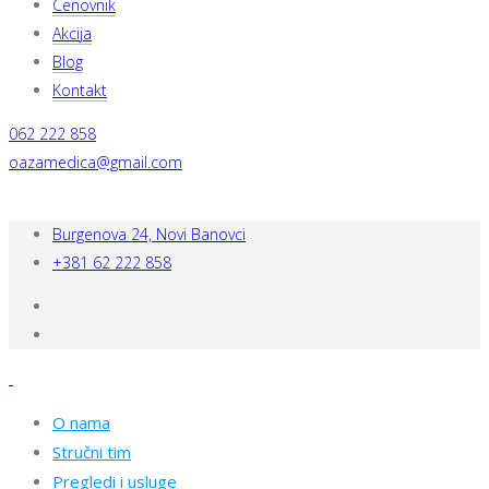
Cenovnik
Akcija
Blog
Kontakt
062 222 858
oazamedica@gmail.com
Burgenova 24, Novi Banovci
+381 62 222 858
O nama
Stručni tim
Pregledi i usluge