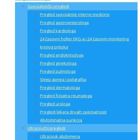
Specijalistički pregledi
Pregled specijaliste interne medicine
Pregled gastroenterologa
Pregled kardiologa
24 časovni holter EKG-a i 24 časovni monitoring
krvnog pritiska
Pregled endokrinologa
Pregled ginekologa
Pregled pulmologa
Sleep apnea i poligrafija
Pregled dermatologa
Pregled fizijatra-reumatoga
Pregled urologa
Pregledi lekara drugih specijalnosti
Abdominalna punkcija
Ultrazvučni pregledi
Ultrazvuk abdomena