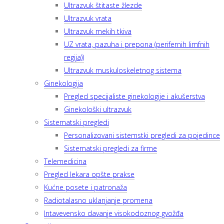
Ultrazvuk štitaste žlezde
Ultrazvuk vrata
Ultrazvuk mekih tkiva
UZ vrata, pazuha i prepona (perifernih limfnih
regija))
Ultrazvuk muskuloskeletnog sistema
Ginekologija
Pregled specijaliste ginekologije i akušerstva
Ginekološki ultrazvuk
Sistematski pregledi
Personalizovani sistemstki pregledi za pojedince
Sistematski pregledi za firme
Telemedicina
Pregled lekara opšte prakse
Kućne posete i patronaža
Radiotalasno uklanjanje promena
Intavevensko davanje visokodoznog gvožđa