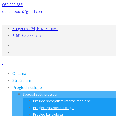
062 222 858
oazamedica@gmail.com
Burgenova 24, Novi Banovci
+381 62 222 858
O nama
Stručni tim
Pregledi i usluge
Specijalistički pregledi
Pregled specijaliste interne medicine
Pregled gastroenterologa
Pregled kardiologa