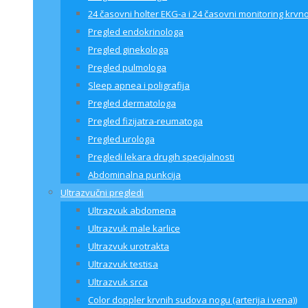
24 časovni holter EKG-a i 24 časovni monitoring krvno
Pregled endokrinologa
Pregled ginekologa
Pregled pulmologa
Sleep apnea i poligrafija
Pregled dermatologa
Pregled fizijatra-reumatoga
Pregled urologa
Pregledi lekara drugih specijalnosti
Abdominalna punkcija
Ultrazvučni pregledi
Ultrazvuk abdomena
Ultrazvuk male karlice
Ultrazvuk urotrakta
Ultrazvuk testisa
Ultrazvuk srca
Color doppler krvnih sudova nogu (arterija i vena))