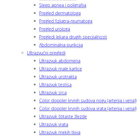
Sleep apnea i poligrafija
Pregled dermatologa
Pregled fizijatra-reumatoga
Pregled urologa
Pregledi lekara drugih specijalnosti
Abdominalna punkcija
Ultrazvučni pregledi
Ultrazvuk abdomena
Ultrazvuk male karlice
Ultrazvuk urotrakta
Ultrazvuk testisa
Ultrazvuk srca
Color doppler krvnih sudova nogu (arterija i vena))
Color doppler krvnih sudova vrata (arterija i vena))
Ultrazvuk štitaste žlezde
Ultrazvuk vrata
Ultrazvuk mekih tkiva