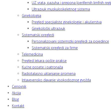
UZ vrata, pazuha i prepona (perifernih limfnih regij
Ultrazvuk muskuloskeletnog sistema
Ginekologija
Pregled specijaliste ginekologije i akušerstva
Ginekološki ultrazvuk
Sistematski pregledi
Personalizovani sistemstki pregledi za pojedince
Sistematski pregledi za firme
Telemedicina
Pregled lekara opšte prakse
Kućne posete i patronaža
Radiotalasno uklanjanje promena
Intavevensko davanje visokodoznog gvožđa
Cenovnik
Akcija
Blog
Kontakt