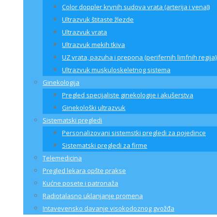
Color doppler krvnih sudova vrata (arterija i vena))
Ultrazvuk štitaste žlezde
Ultrazvuk vrata
Ultrazvuk mekih tkiva
UZ vrata, pazuha i prepona (perifernih limfnih regija)
Ultrazvuk muskuloskeletnog sistema
Ginekologija
Pregled specijaliste ginekologije i akušerstva
Ginekološki ultrazvuk
Sistematski pregledi
Personalizovani sistemstki pregledi za pojedince
Sistematski pregledi za firme
Telemedicina
Pregled lekara opšte prakse
Kućne posete i patronaža
Radiotalasno uklanjanje promena
Intavevensko davanje visokodoznog gvožđa