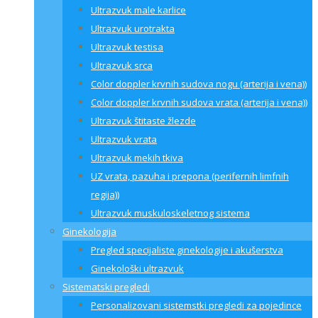
Ultrazvuk male karlice
Ultrazvuk urotrakta
Ultrazvuk testisa
Ultrazvuk srca
Color doppler krvnih sudova nogu (arterija i vena))
Color doppler krvnih sudova vrata (arterija i vena))
Ultrazvuk štitaste žlezde
Ultrazvuk vrata
Ultrazvuk mekih tkiva
UZ vrata, pazuha i prepona (perifernih limfnih
regija))
Ultrazvuk muskuloskeletnog sistema
Ginekologija
Pregled specijaliste ginekologije i akušerstva
Ginekološki ultrazvuk
Sistematski pregledi
Personalizovani sistemstki pregledi za pojedince