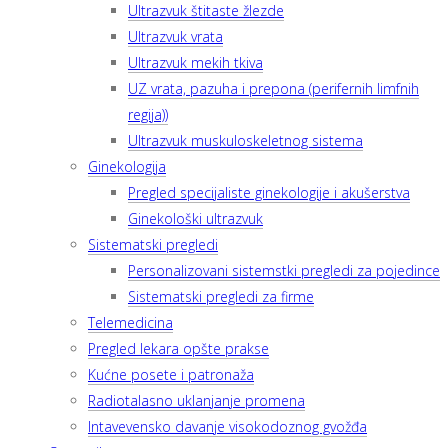
Ultrazvuk štitaste žlezde
Ultrazvuk vrata
Ultrazvuk mekih tkiva
UZ vrata, pazuha i prepona (perifernih limfnih
regija))
Ultrazvuk muskuloskeletnog sistema
Ginekologija
Pregled specijaliste ginekologije i akušerstva
Ginekološki ultrazvuk
Sistematski pregledi
Personalizovani sistemstki pregledi za pojedince
Sistematski pregledi za firme
Telemedicina
Pregled lekara opšte prakse
Kućne posete i patronaža
Radiotalasno uklanjanje promena
Intavevensko davanje visokodoznog gvožđa