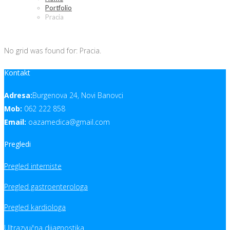
Portfolio
Pracia
No grid was found for: Pracia.
Kontakt
Adresa:
Burgenova 24, Novi Banovci
Mob:
062 222 858
Email:
oazamedica@gmail.com
Pregledi
Pregled interniste
Pregled gastroenterologa
Pregled kardiologa
Ultrazvučna dijagnostika