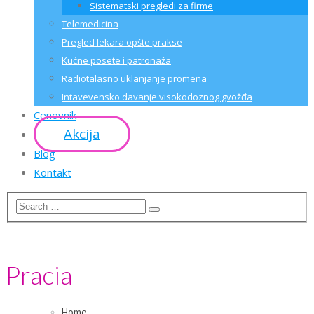
Sistematski pregledi za firme
Telemedicina
Pregled lekara opšte prakse
Kućne posete i patronaža
Radiotalasno uklanjanje promena
Intavevensko davanje visokodoznog gvožđa
Cenovnik
Akcija
Blog
Kontakt
Pracia
Home