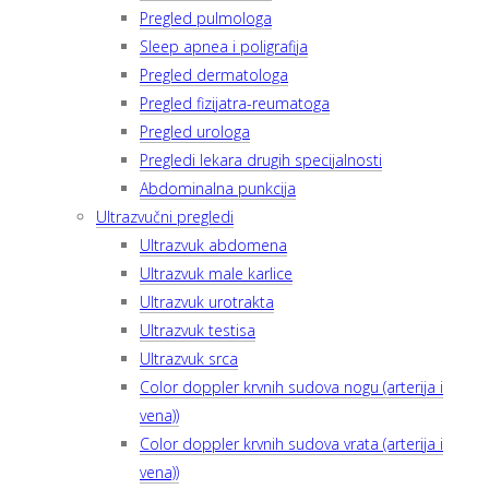
Pregled pulmologa
Sleep apnea i poligrafija
Pregled dermatologa
Pregled fizijatra-reumatoga
Pregled urologa
Pregledi lekara drugih specijalnosti
Abdominalna punkcija
Ultrazvučni pregledi
Ultrazvuk abdomena
Ultrazvuk male karlice
Ultrazvuk urotrakta
Ultrazvuk testisa
Ultrazvuk srca
Color doppler krvnih sudova nogu (arterija i
vena))
Color doppler krvnih sudova vrata (arterija i
vena))