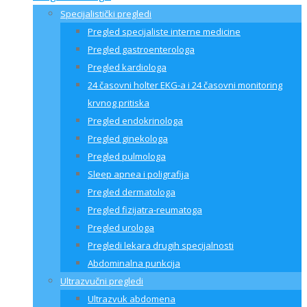
Specijalistički pregledi
Pregled specijaliste interne medicine
Pregled gastroenterologa
Pregled kardiologa
24 časovni holter EKG-a i 24 časovni monitoring
krvnog pritiska
Pregled endokrinologa
Pregled ginekologa
Pregled pulmologa
Sleep apnea i poligrafija
Pregled dermatologa
Pregled fizijatra-reumatoga
Pregled urologa
Pregledi lekara drugih specijalnosti
Abdominalna punkcija
Ultrazvučni pregledi
Ultrazvuk abdomena