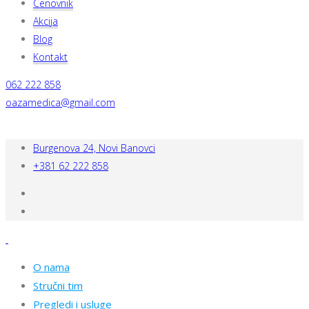
Cenovnik
Akcija
Blog
Kontakt
062 222 858
oazamedica@gmail.com
Burgenova 24, Novi Banovci
+381 62 222 858
O nama
Stručni tim
Pregledi i usluge