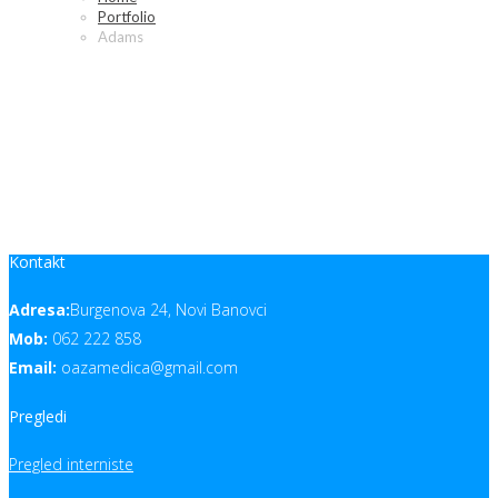
Portfolio
Adams
Even Grid Adams
Kontakt
Adresa:
Burgenova 24, Novi Banovci
Mob:
062 222 858
Email:
oazamedica@gmail.com
Pregledi
Pregled interniste