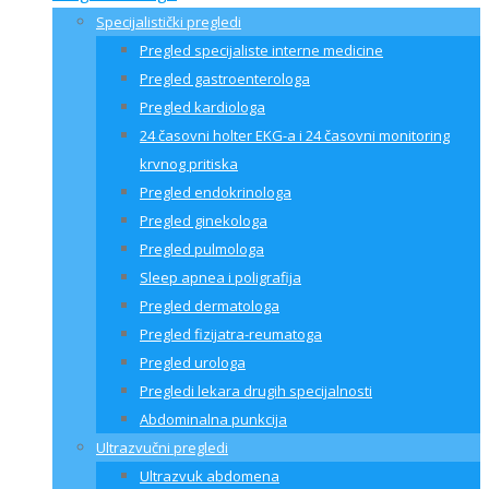
Specijalistički pregledi
Pregled specijaliste interne medicine
Pregled gastroenterologa
Pregled kardiologa
24 časovni holter EKG-a i 24 časovni monitoring
krvnog pritiska
Pregled endokrinologa
Pregled ginekologa
Pregled pulmologa
Sleep apnea i poligrafija
Pregled dermatologa
Pregled fizijatra-reumatoga
Pregled urologa
Pregledi lekara drugih specijalnosti
Abdominalna punkcija
Ultrazvučni pregledi
Ultrazvuk abdomena