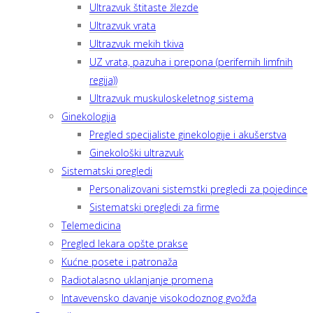
Ultrazvuk štitaste žlezde
Ultrazvuk vrata
Ultrazvuk mekih tkiva
UZ vrata, pazuha i prepona (perifernih limfnih
regija))
Ultrazvuk muskuloskeletnog sistema
Ginekologija
Pregled specijaliste ginekologije i akušerstva
Ginekološki ultrazvuk
Sistematski pregledi
Personalizovani sistemstki pregledi za pojedince
Sistematski pregledi za firme
Telemedicina
Pregled lekara opšte prakse
Kućne posete i patronaža
Radiotalasno uklanjanje promena
Intavevensko davanje visokodoznog gvožđa