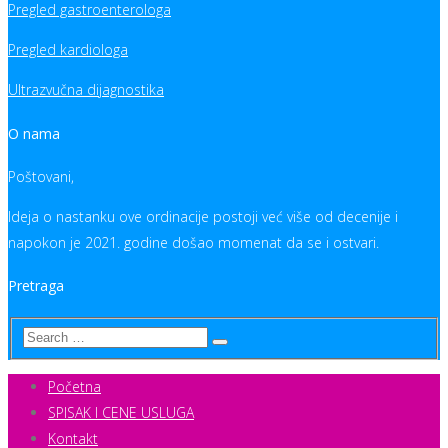
Pregled gastroenterologa
Pregled kardiologa
Ultrazvučna dijagnostika
O nama
Poštovani,
Ideja o nastanku ove ordinacije postoji već više od decenije i
napokon je 2021. godine došao momenat da se i ostvari.
Pretraga
Početna
SPISAK I CENE USLUGA
Kontakt