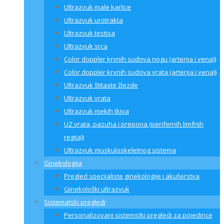
Ultrazvuk male karlice
Ultrazvuk urotrakta
Ultrazvuk testisa
Ultrazvuk srca
Color doppler krvnih sudova nogu (arterija i vena))
Color doppler krvnih sudova vrata (arterija i vena))
Ultrazvuk štitaste žlezde
Ultrazvuk vrata
Ultrazvuk mekih tkiva
UZ vrata, pazuha i prepona (perifernih limfnih
regija))
Ultrazvuk muskuloskeletnog sistema
Ginekologija
Pregled specijaliste ginekologije i akušerstva
Ginekološki ultrazvuk
Sistematski pregledi
Personalizovani sistemstki pregledi za pojedince