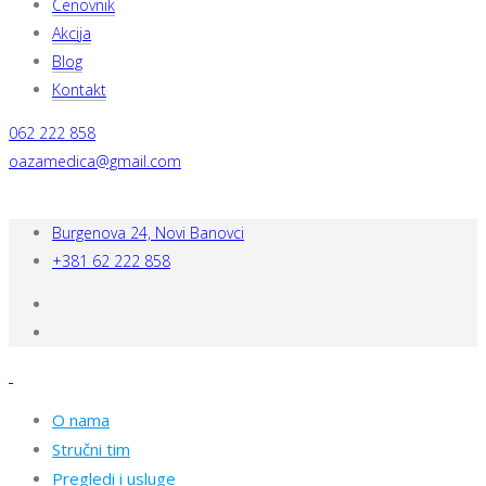
Cenovnik
Akcija
Blog
Kontakt
062 222 858
oazamedica@gmail.com
Burgenova 24, Novi Banovci
+381 62 222 858
O nama
Stručni tim
Pregledi i usluge