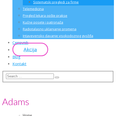
Sistematski pregledi za firme
Telemedicina
Pregled lekara opšte prakse
Kućne posete i patronaža
Radiotalasno uklanjanje promena
Intavevensko davanje visokodoznog gvožđa
Cenovnik
Akcija
Blog
Kontakt
Adams
Home