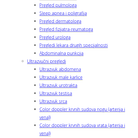
Pregled pulmologa
Sleep apnea i poligrafija
Pregled dermatologa
Pregled fizijatra-reumatoga
Pregled urologa
Pregledi lekara drugih specijalnosti
Abdominalna punkcija
Ultrazvučni pregledi
Ultrazvuk abdomena
Ultrazvuk male karlice
Ultrazvuk urotrakta
Ultrazvuk testisa
Ultrazvuk srca
Color doppler krvnih sudova nogu (arterija i
vena))
Color doppler krvnih sudova vrata (arterija i
vena))