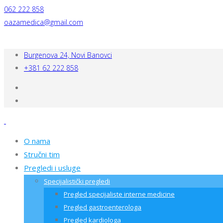
062 222 858
oazamedica@gmail.com
Burgenova 24, Novi Banovci
+381 62 222 858
O nama
Stručni tim
Pregledi i usluge
Specijalistički pregledi
Pregled specijaliste interne medicine
Pregled gastroenterologa
Pregled kardiologa