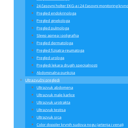
24 časovni holter EKG-a i 24 časovni monitoring krvno
Pregled endokrinologa
Pregled ginekologa
Pregled pulmologa
Sleep apnea i poligrafija
Pregled dermatologa
Pregled fizijatra-reumatoga
Pregled urologa
Pregledi lekara drugih specijalnosti
Abdominalna punkcija
Ultrazvučni pregledi
Ultrazvuk abdomena
Ultrazvuk male karlice
Ultrazvuk urotrakta
Ultrazvuk testisa
Ultrazvuk srca
Color doppler krvnih sudova nogu (arterija i vena))