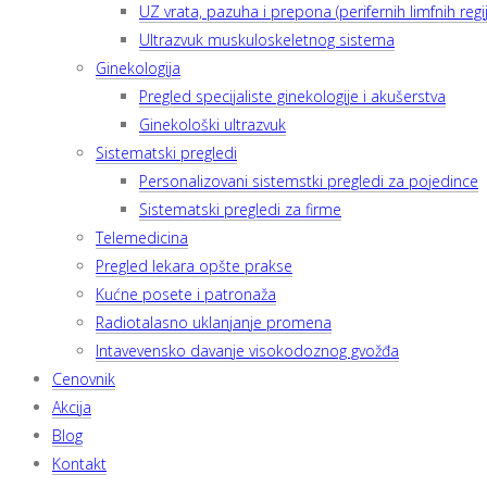
UZ vrata, pazuha i prepona (perifernih limfnih regij
Ultrazvuk muskuloskeletnog sistema
Ginekologija
Pregled specijaliste ginekologije i akušerstva
Ginekološki ultrazvuk
Sistematski pregledi
Personalizovani sistemstki pregledi za pojedince
Sistematski pregledi za firme
Telemedicina
Pregled lekara opšte prakse
Kućne posete i patronaža
Radiotalasno uklanjanje promena
Intavevensko davanje visokodoznog gvožđa
Cenovnik
Akcija
Blog
Kontakt