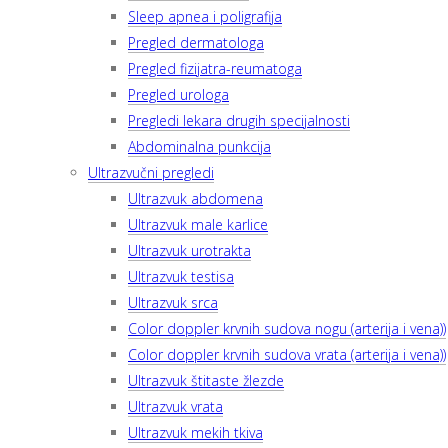
Sleep apnea i poligrafija
Pregled dermatologa
Pregled fizijatra-reumatoga
Pregled urologa
Pregledi lekara drugih specijalnosti
Abdominalna punkcija
Ultrazvučni pregledi
Ultrazvuk abdomena
Ultrazvuk male karlice
Ultrazvuk urotrakta
Ultrazvuk testisa
Ultrazvuk srca
Color doppler krvnih sudova nogu (arterija i vena))
Color doppler krvnih sudova vrata (arterija i vena))
Ultrazvuk štitaste žlezde
Ultrazvuk vrata
Ultrazvuk mekih tkiva