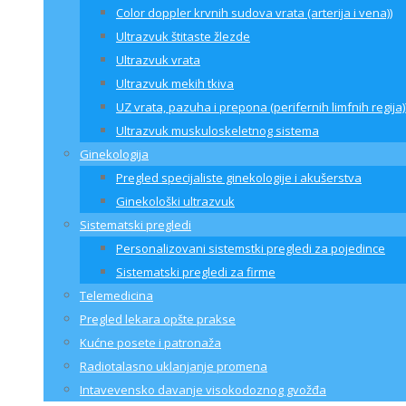
Color doppler krvnih sudova vrata (arterija i vena))
Ultrazvuk štitaste žlezde
Ultrazvuk vrata
Ultrazvuk mekih tkiva
UZ vrata, pazuha i prepona (perifernih limfnih regija)
Ultrazvuk muskuloskeletnog sistema
Ginekologija
Pregled specijaliste ginekologije i akušerstva
Ginekološki ultrazvuk
Sistematski pregledi
Personalizovani sistemstki pregledi za pojedince
Sistematski pregledi za firme
Telemedicina
Pregled lekara opšte prakse
Kućne posete i patronaža
Radiotalasno uklanjanje promena
Intavevensko davanje visokodoznog gvožđa