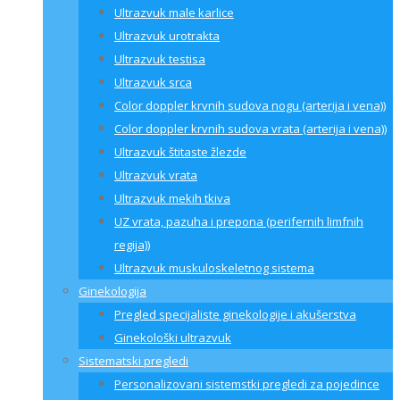
Ultrazvuk male karlice
Ultrazvuk urotrakta
Ultrazvuk testisa
Ultrazvuk srca
Color doppler krvnih sudova nogu (arterija i vena))
Color doppler krvnih sudova vrata (arterija i vena))
Ultrazvuk štitaste žlezde
Ultrazvuk vrata
Ultrazvuk mekih tkiva
UZ vrata, pazuha i prepona (perifernih limfnih
regija))
Ultrazvuk muskuloskeletnog sistema
Ginekologija
Pregled specijaliste ginekologije i akušerstva
Ginekološki ultrazvuk
Sistematski pregledi
Personalizovani sistemstki pregledi za pojedince