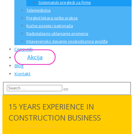
Sistematski pregledi za firme
Telemedicina
Pregled lekara opšte prakse
Kućne posete i patronaža
Radiotalasno uklanjanje promena
Intavevensko davanje visokodoznog gvožđa
Cenovnik
Akcija
Blog
Kontakt
15 YEARS EXPERIENCE IN
CONSTRUCTION BUSINESS
REQUEST A QUOTE