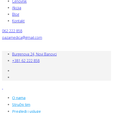
Cenovnik
Akcija
Blog
Kontakt
062 222 858
oazamedica@gmail.com
Burgenova 24, Novi Banovci
+381 62 222 858
O nama
Stručni tim
Pregledi i usluge