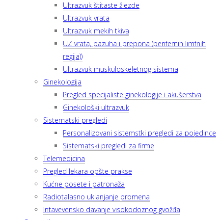
Ultrazvuk štitaste žlezde
Ultrazvuk vrata
Ultrazvuk mekih tkiva
UZ vrata, pazuha i prepona (perifernih limfnih
regija))
Ultrazvuk muskuloskeletnog sistema
Ginekologija
Pregled specijaliste ginekologije i akušerstva
Ginekološki ultrazvuk
Sistematski pregledi
Personalizovani sistemstki pregledi za pojedince
Sistematski pregledi za firme
Telemedicina
Pregled lekara opšte prakse
Kućne posete i patronaža
Radiotalasno uklanjanje promena
Intavevensko davanje visokodoznog gvožđa