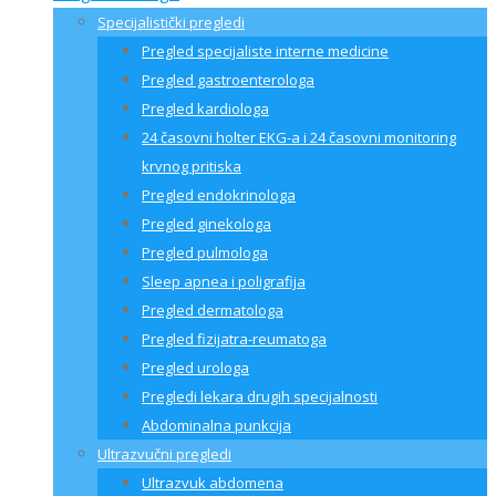
Specijalistički pregledi
Pregled specijaliste interne medicine
Pregled gastroenterologa
Pregled kardiologa
24 časovni holter EKG-a i 24 časovni monitoring
krvnog pritiska
Pregled endokrinologa
Pregled ginekologa
Pregled pulmologa
Sleep apnea i poligrafija
Pregled dermatologa
Pregled fizijatra-reumatoga
Pregled urologa
Pregledi lekara drugih specijalnosti
Abdominalna punkcija
Ultrazvučni pregledi
Ultrazvuk abdomena