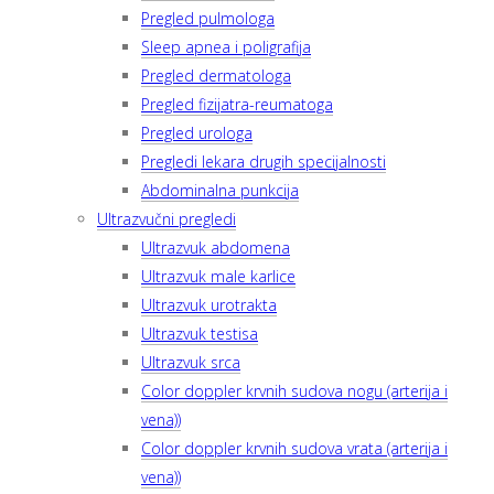
Pregled pulmologa
Sleep apnea i poligrafija
Pregled dermatologa
Pregled fizijatra-reumatoga
Pregled urologa
Pregledi lekara drugih specijalnosti
Abdominalna punkcija
Ultrazvučni pregledi
Ultrazvuk abdomena
Ultrazvuk male karlice
Ultrazvuk urotrakta
Ultrazvuk testisa
Ultrazvuk srca
Color doppler krvnih sudova nogu (arterija i
vena))
Color doppler krvnih sudova vrata (arterija i
vena))