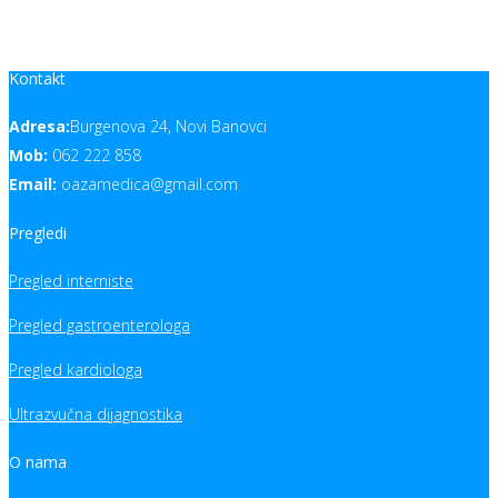
Kontakt
Adresa:
Burgenova 24, Novi Banovci
Mob:
062 222 858
Email:
oazamedica@gmail.com
Pregledi
Pregled interniste
Pregled gastroenterologa
Pregled kardiologa
Ultrazvučna dijagnostika
O nama