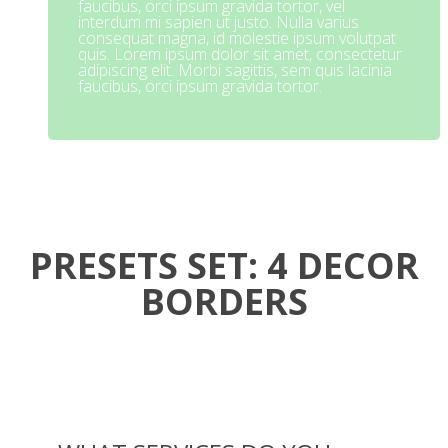
faucibus, orci ipsum gravida tortor, vel
interdum mi sapien ut justo. Nulla varius
consequat magna, id molestie ipsum volutpat
quis. Lorem ipsum dolor sit amet, consectetur
adipiscing elit. Morbi sagittis, sem quis lacinia
faucibus, orci ipsum gravida tortor.
PRESETS SET: 4 DECOR
BORDERS