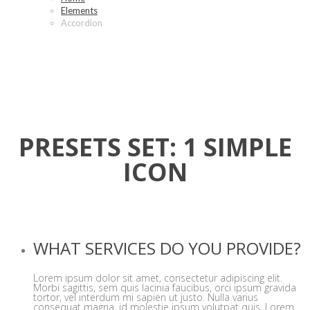
Elements
Accordion
PRESETS SET: 1 SIMPLE
ICON
WHAT SERVICES DO YOU PROVIDE?
Lorem ipsum dolor sit amet, consectetur adipiscing elit.
Morbi sagittis, sem quis lacinia faucibus, orci ipsum gravida
tortor, vel interdum mi sapien ut justo. Nulla varius
consequat magna, id molestie ipsum volutpat quis. Lorem