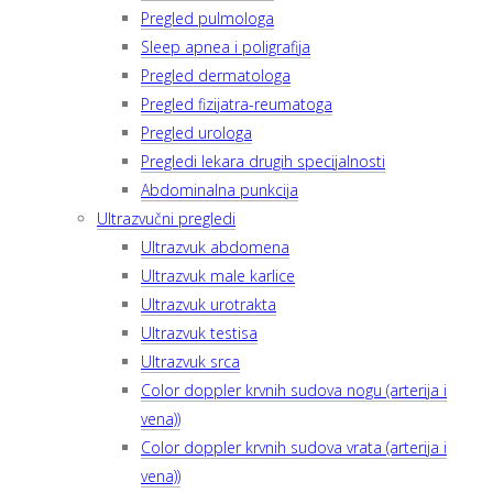
Pregled pulmologa
Sleep apnea i poligrafija
Pregled dermatologa
Pregled fizijatra-reumatoga
Pregled urologa
Pregledi lekara drugih specijalnosti
Abdominalna punkcija
Ultrazvučni pregledi
Ultrazvuk abdomena
Ultrazvuk male karlice
Ultrazvuk urotrakta
Ultrazvuk testisa
Ultrazvuk srca
Color doppler krvnih sudova nogu (arterija i
vena))
Color doppler krvnih sudova vrata (arterija i
vena))