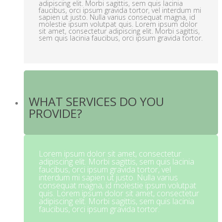
adipiscing elit. Morbi sagittis, sem quis lacinia
faucibus, orci ipsum gravida tortor, vel interdum mi
sapien ut justo. Nulla varius consequat magna, id
molestie ipsum volutpat quis. Lorem ipsum dolor
sit amet, consectetur adipiscing elit. Morbi sagittis,
sem quis lacinia faucibus, orci ipsum gravida tortor.
WHAT SERVICES DO YOU
PROVIDE?
Lorem ipsum dolor sit amet, consectetur
adipiscing elit. Morbi sagittis, sem quis lacinia
faucibus, orci ipsum gravida tortor, vel
interdum mi sapien ut justo. Nulla varius
consequat magna, id molestie ipsum volutpat
quis. Lorem ipsum dolor sit amet, consectetur
adipiscing elit. Morbi sagittis, sem quis lacinia
faucibus, orci ipsum gravida tortor.