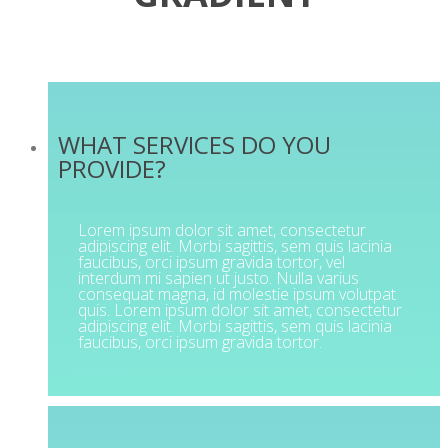
WHAT SERVICES DO YOU
PROVIDE?
Lorem ipsum dolor sit amet, consectetur
adipiscing elit. Morbi sagittis, sem quis lacinia
faucibus, orci ipsum gravida tortor, vel
interdum mi sapien ut justo. Nulla varius
consequat magna, id molestie ipsum volutpat
quis. Lorem ipsum dolor sit amet, consectetur
adipiscing elit. Morbi sagittis, sem quis lacinia
faucibus, orci ipsum gravida tortor.