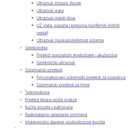
Ultrazvuk štitaste žlezde
Ultrazvuk vrata
Ultrazvuk mekih tkiva
UZ vrata, pazuha i prepona (perifernih limfnih
regija))
Ultrazvuk muskuloskeletnog sistema
Ginekologija
Pregled specijaliste ginekologije i akušerstva
Ginekološki ultrazvuk
Sistematski pregledi
Personalizovani sistemstki pregledi za pojedince
Sistematski pregledi za firme
Telemedicina
Pregled lekara opšte prakse
Kućne posete i patronaža
Radiotalasno uklanjanje promena
Intavevensko davanje visokodoznog gvožđa