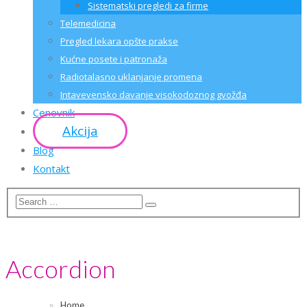
Sistematski pregledi za firme
Telemedicina
Pregled lekara opšte prakse
Kućne posete i patronaža
Radiotalasno uklanjanje promena
Intavevensko davanje visokodoznog gvožđa
Cenovnik
Akcija
Blog
Kontakt
Accordion
Home