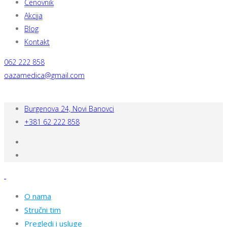
Cenovnik
Akcija
Blog
Kontakt
062 222 858
oazamedica@gmail.com
Burgenova 24, Novi Banovci
+381 62 222 858
O nama
Stručni tim
Pregledi i usluge