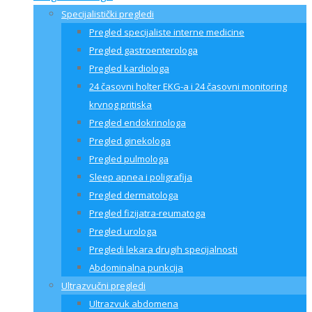
Specijalistički pregledi
Pregled specijaliste interne medicine
Pregled gastroenterologa
Pregled kardiologa
24 časovni holter EKG-a i 24 časovni monitoring
krvnog pritiska
Pregled endokrinologa
Pregled ginekologa
Pregled pulmologa
Sleep apnea i poligrafija
Pregled dermatologa
Pregled fizijatra-reumatoga
Pregled urologa
Pregledi lekara drugih specijalnosti
Abdominalna punkcija
Ultrazvučni pregledi
Ultrazvuk abdomena