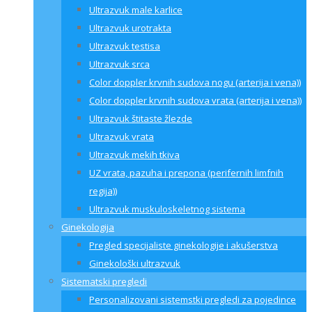
Ultrazvuk male karlice
Ultrazvuk urotrakta
Ultrazvuk testisa
Ultrazvuk srca
Color doppler krvnih sudova nogu (arterija i vena))
Color doppler krvnih sudova vrata (arterija i vena))
Ultrazvuk štitaste žlezde
Ultrazvuk vrata
Ultrazvuk mekih tkiva
UZ vrata, pazuha i prepona (perifernih limfnih
regija))
Ultrazvuk muskuloskeletnog sistema
Ginekologija
Pregled specijaliste ginekologije i akušerstva
Ginekološki ultrazvuk
Sistematski pregledi
Personalizovani sistemstki pregledi za pojedince